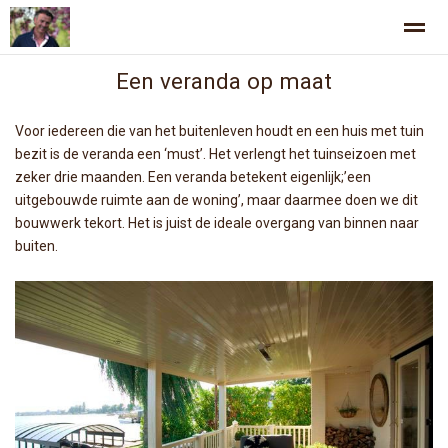
Een veranda op maat
Welkom bij Jurgen Smit tuinen
Projecten
Ontwerp en uitvoe
Voor iedereen die van het buitenleven houdt en een huis met tuin
bezit is de veranda een ‘must’. Het verlengt het tuinseizoen met
Home
Zoeken
Nieuws
Foto's
Pag
zeker drie maanden. Een veranda betekent eigenlijk;’een
uitgebouwde ruimte aan de woning’, maar daarmee doen we dit
bouwwerk tekort. Het is juist de ideale overgang van binnen naar
buiten.