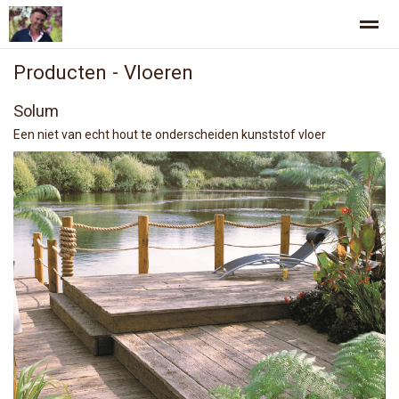
Producten - Vloeren
Welkom bij Jurgen Smit tuinen
Projecten
Ontwerp en uitvoe
Solum
Een niet van echt hout te onderscheiden kunststof vloer
Home
Zoeken
Nieuws
Foto's
Pag