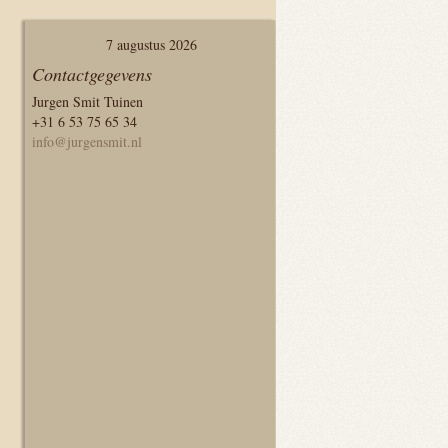
7 augustus 2026
Contactgegevens
Jurgen Smit Tuinen
+31 6 53 75 65 34
info@jurgensmit.nl